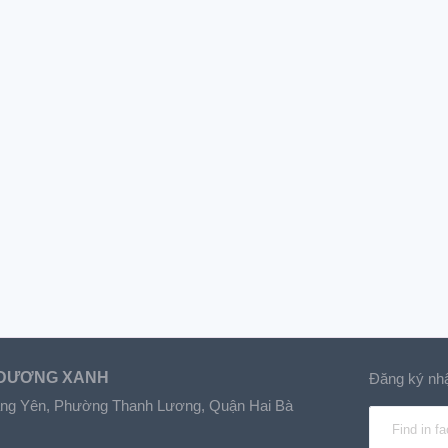
 DƯƠNG XANH
Đăng ký nhậ
 Lãng Yên, Phường Thanh Lương, Quận Hai Bà