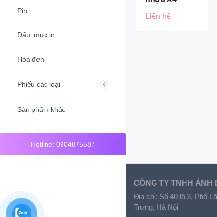
Pin
Liên hệ
Dấu, mực in
Hóa đơn
Phiếu các loại
Sản phẩm khác
Hotline: 0904875587
CÔNG TY TNHH ÁNH
Địa chỉ: Số 40 lô 3, Phố
Trưng, Hà Nội