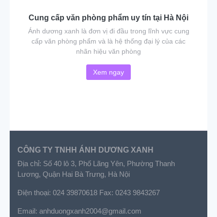
Cung cấp văn phòng phẩm uy tín tại Hà Nội
Ánh dương xanh là đơn vị đi đầu trong lĩnh vực cung
cấp văn phòng phẩm và là hệ thống đại lý của các
nhãn hiệu văn phòng
Xem ngay
CÔNG TY TNHH ÁNH DƯƠNG XANH
Địa chỉ: Số 40 lô 3, Phố Lãng Yên, Phường Thanh
Lương, Quận Hai Bà Trưng, Hà Nội
Điện thoại: 024 39870618 Fax: 0243 9843267
Email: anhduongxanh2004@gmail.com