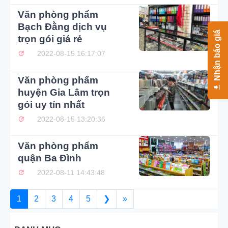
Văn phòng phẩm
Bạch Đằng dịch vụ
Nhận báo giá
trọn gói giá rẻ
2022-08-15 16:17:07
Văn phòng phẩm
huyện Gia Lâm trọn
gói uy tín nhất
2022-08-15 13:20:36
Văn phòng phẩm
quận Ba Đình
2022-08-11 14:43:48
1
2
3
4
5
❯
»