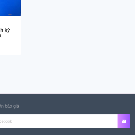
nh ký
t
n báo giá