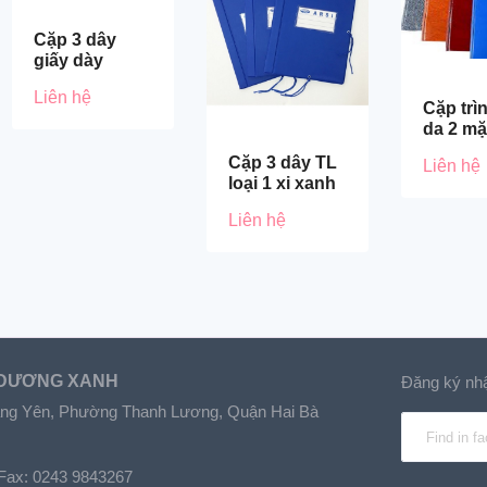
Cặp 3 dây
giấy dày
Liên hệ
Cặp trì
da 2 mặ
Cặp 3 dây TL
Liên hệ
loại 1 xi xanh
Liên hệ
 DƯƠNG XANH
Đăng ký nhậ
 Lãng Yên, Phường Thanh Lương, Quận Hai Bà
 Fax: 0243 9843267