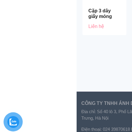
Cặp 3 dây
giấy mỏng
Liên hệ
CÔNG TY TNHH ÁNH
Địa chỉ: Số 40 lô 3, Phố
Trưng, Hà Nội
Điện thoại: 024 39870618