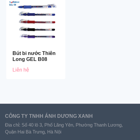
Bút bi nước Thiên
Long GEL B08
Liên hệ
CÔNG TY TNHH ÁNH DƯƠNG XANH
Địa chỉ: Số 40 lô 3, Phố Lãng Yên, Phường Thanh Lương,
Quận Hai Bà Trưng, Hà Nội