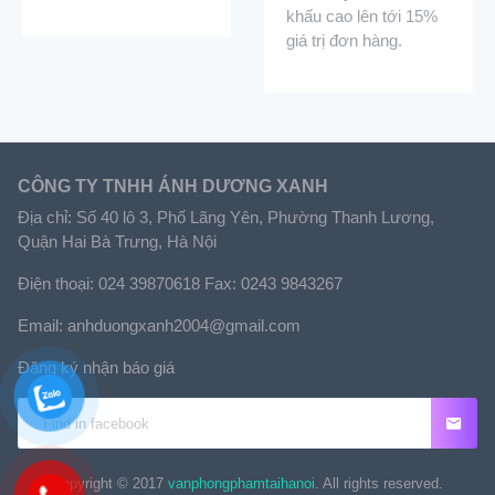
khấu cao lên tới 15%
giá trị đơn hàng.
CÔNG TY TNHH ÁNH DƯƠNG XANH
Địa chỉ: Số 40 lô 3, Phố Lãng Yên, Phường Thanh Lương,
Quận Hai Bà Trưng, Hà Nội
Điện thoại: 024 39870618 Fax: 0243 9843267
Email: anhduongxanh2004@gmail.com
Đăng ký nhận báo giá
Copyright © 2017
vanphongphamtaihanoi
. All rights reserved.