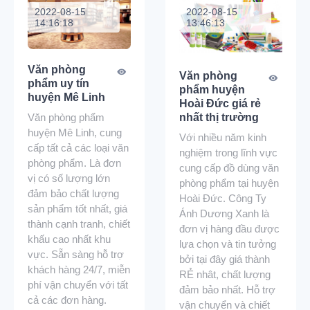
2022-08-15
2022-08-15
14:16:18
13:46:13
Văn phòng
Văn phòng
phẩm uy tín
phẩm huyện
huyện Mê Linh
Hoài Đức giá rẻ
Văn phòng phẩm
nhất thị trường
huyện Mê Linh, cung
Với nhiều năm kinh
cấp tất cả các loại văn
nghiệm trong lĩnh vực
phòng phẩm. Là đơn
cung cấp đồ dùng văn
vị có số lượng lớn
phòng phẩm tại huyện
đảm bảo chất lượng
Hoài Đức. Công Ty
sản phẩm tốt nhất, giá
Ánh Dương Xanh là
thành cạnh tranh, chiết
đơn vị hàng đầu được
khấu cao nhất khu
lựa chọn và tin tưởng
vực. Sẵn sàng hỗ trợ
bởi tại đây giá thành
khách hàng 24/7, miễn
RẺ nhât, chất lượng
phí vận chuyển với tất
đảm bảo nhất. Hỗ trợ
cả các đơn hàng.
vận chuyển và chiết