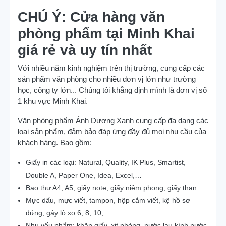
CHÚ Ý: Cửa hàng văn
phòng phẩm tại Minh Khai
giá rẻ và uy tín nhất
Với nhiều năm kinh nghiệm trên thị trường, cung cấp các
sản phẩm văn phòng cho nhiều đơn vị lớn như trường
học, công ty lớn... Chúng tôi khẳng định mình là đơn vị số
1 khu vực Minh Khai.
Văn phòng phẩm Ánh Dương Xanh cung cấp đa dạng các
loại sản phẩm, đảm bảo đáp ứng đầy đủ mọi nhu cầu của
khách hàng. Bao gồm:
Giấy in các loại: Natural, Quality, IK Plus, Smartist,
Double A, Paper One, Idea, Excel,…
Bao thư A4, A5, giấy note, giấy niêm phong, giấy than…
Mực dấu, mực viết, tampon, hộp cắm viết, kệ hồ sơ
đứng, gáy lò xo 6, 8, 10,…
Nhu yếu phẩm: khăn giấy, xịt phòng, nước lau kính,nước