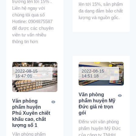
trường lên tới 15% .
lên tới 15%, sản phẩm
Liên hệ ngay với
đa dạng đảm bảo chất
chúng tôi qua số
lượng và nguồn gốc.
Hotline: 0904875587
để được các chuyên
viên tư vấn nhiều
thông tin hơn
2022-08-15
2022-08-15
15:47:01
14:51:18
Văn phòng
phẩm huyện Mỹ
Văn phòng
Đức giá rẻ trọn
phẩm huyện
gói
Phú Xuyên chiết
khấu cao, chất
Đếnv với văn phòng
lượng số 1
phẩm huyện Mỹ Đức
Văn phòng phẩm
của công ty TNHH