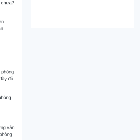
h chưa?
ên
ận
n phòng
 đầy đủ
 phòng
ưng vẫn
 phòng