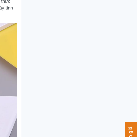
c thực
áy tính