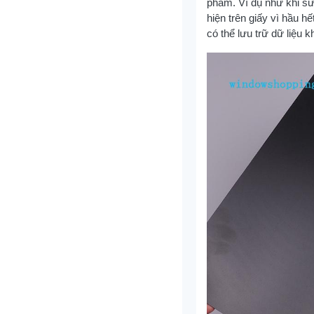
phẩm. Ví dụ như khi sử
hiện trên giấy vì hầu h
có thể lưu trữ dữ liệu k