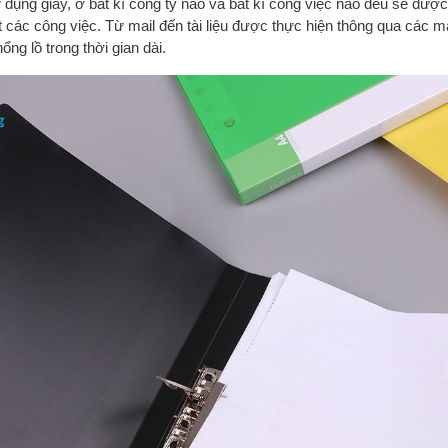
 dụng giấy, ở bất kì công ty nào và bất kì công việc nào đều sẽ đượ
ết các công việc. Từ mail đến tài liệu được thực hiện thông qua các m
hổng lồ trong thời gian dài.