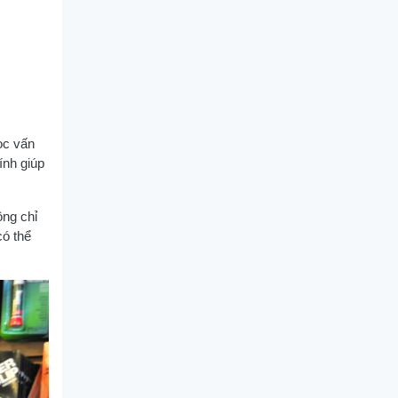
ọc vấn
ính giúp
ông chỉ
có thể