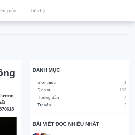
ớng dẫn
Liên hệ
DANH MỤC
ống
Giới thiệu
1
Dịch vụ
103
 lượng
Hướng dẫn
4
hất
Tư vấn
2
9870618
BÀI VIẾT ĐỌC NHIỀU NHẤT