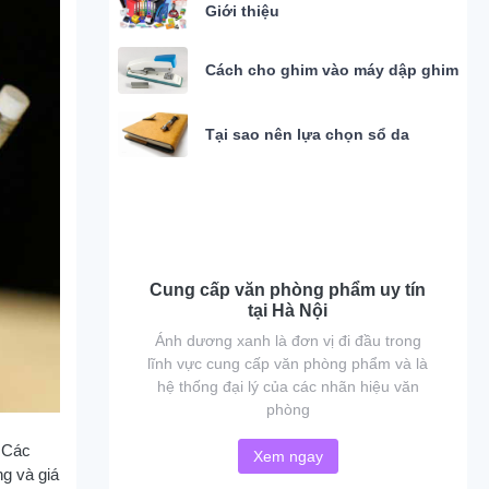
Giới thiệu
Cách cho ghim vào máy dập ghim
Tại sao nên lựa chọn sổ da
Cung cấp văn phòng phẩm uy tín
tại Hà Nội
Ánh dương xanh là đơn vị đi đầu trong
lĩnh vực cung cấp văn phòng phẩm và là
hệ thống đại lý của các nhãn hiệu văn
phòng
 Các
Xem ngay
g và giá