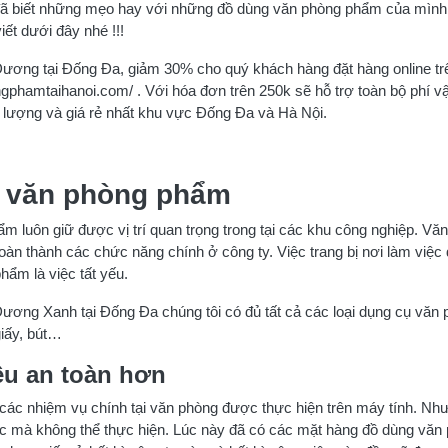
đã biết những mẹo hay với những đồ dùng văn phòng phẩm của mìn
iết dưới đây nhé !!!
ơng tại Đống Đa, giảm 30% cho quý khách hàng đặt hàng online tr
ngphamtaihanoi.com/ . Với hóa đơn trên 250k sẽ hỗ trợ toàn bộ phí v
 lượng và giá rẻ nhất khu vực Đống Đa và Hà Nội.
a văn phòng phẩm
m luôn giữ được vị trí quan trọng trong tại các khu công nghiệp. Vă
oàn thành các chức năng chính ở công ty. Việc trang bị nơi làm việc
phẩm là việc tất yếu.
ơng Xanh tại Đống Đa chúng tôi có đủ tất cả các loại dụng cụ văn
giấy, bút…
iệu an toàn hơn
cả các nhiệm vụ chính tại văn phòng được thực hiện trên máy tính. Nh
c mà không thể thực hiện. Lúc này đã có các mặt hàng đồ dùng văn