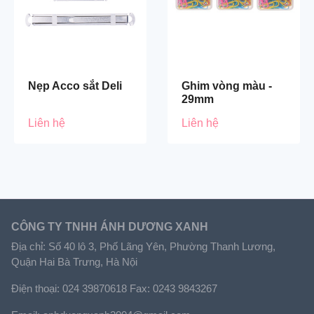
Nẹp Acco sắt Deli
Ghim vòng màu -
29mm
Liên hệ
Liên hệ
CÔNG TY TNHH ÁNH DƯƠNG XANH
Địa chỉ: Số 40 lô 3, Phố Lãng Yên, Phường Thanh Lương,
Quận Hai Bà Trưng, Hà Nội
Điện thoại: 024 39870618 Fax: 0243 9843267