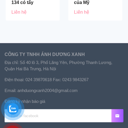
134 có tẩy
của Mỹ
Liên hệ
Liên hệ
CÔNG TY TNHH ÁNH DƯƠNG XANH
Địa chỉ: Số 40 lô 3, Phố Lãng Yên, Phường Thanh Lương,
Quận Hai Bà Trưng, Hà Nội
Điện thoại: 024 39870618 Fax: 0243 9843267
Email: anhduongxanh2004@gmail.com
Đăng ký nhận báo giá