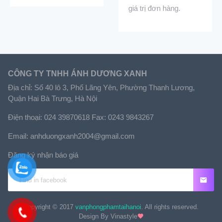
giá trị đơn hàng.
CÔNG TY TNHH ÁNH DƯƠNG XANH
Địa chỉ: Số 40 lô 3, Phố Lãng Yên, Phường Thanh Lương,
Quận Hai Bà Trưng, Hà Nội
Điện thoại: 024 39870618 Fax: 0243 9843267
Email: anhduongxanh2004@gmail.com
Đăng ký nhận báo giá
Copyright © 2017
vanphongphamtaihanoi
. All rights reserved.
Design By Vinastyle