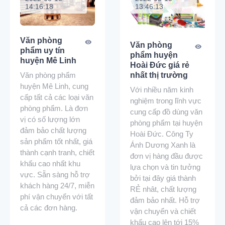
14:16:18
13:46:13
Văn phòng
Văn phòng
phẩm uy tín
phẩm huyện
huyện Mê Linh
Hoài Đức giá rẻ
Văn phòng phẩm
nhất thị trường
huyện Mê Linh, cung
Với nhiều năm kinh
cấp tất cả các loại văn
nghiệm trong lĩnh vực
phòng phẩm. Là đơn
cung cấp đồ dùng văn
vị có số lượng lớn
phòng phẩm tại huyện
đảm bảo chất lượng
Hoài Đức. Công Ty
sản phẩm tốt nhất, giá
Ánh Dương Xanh là
thành cạnh tranh, chiết
đơn vị hàng đầu được
khấu cao nhất khu
lựa chọn và tin tưởng
vực. Sẵn sàng hỗ trợ
bởi tại đây giá thành
khách hàng 24/7, miễn
RẺ nhât, chất lượng
phí vận chuyển với tất
đảm bảo nhất. Hỗ trợ
cả các đơn hàng.
vận chuyển và chiết
khấu cao lên tới 15%