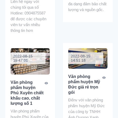
Liên hệ ngay với
đa dạng đảm bảo chất
chúng tôi qua số
lượng và nguồn gốc.
Hotline: 0904875587
để được các chuyên
viên tư vấn nhiều
thông tin hơn
2022-08-15
2022-08-15
15:47:01
14:51:18
Văn phòng
phẩm huyện Mỹ
Văn phòng
Đức giá rẻ trọn
phẩm huyện
gói
Phú Xuyên chiết
khấu cao, chất
Đếnv với văn phòng
lượng số 1
phẩm huyện Mỹ Đức
Văn phòng phẩm
của công ty TNHH
huyện Phú Xuyên của
Ánh Dương Xanh.