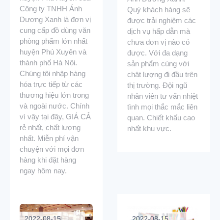
Công ty TNHH Ánh
Quý khách hàng sẽ
Dương Xanh là đơn vị
được trải nghiệm các
cung cấp đồ dùng văn
dịch vụ hấp dẫn mà
phòng phẩm lớn nhất
chưa đơn vị nào có
huyện Phú Xuyên và
được. Với đa dạng
thành phố Hà Nội.
sản phẩm cùng với
Chúng tôi nhập hàng
chât lượng đi đầu trên
hóa trực tiếp từ các
thị trường. Đội ngũ
thương hiệu lớn trong
nhân viên tư vấn nhiệt
và ngoài nước. Chính
tình mọi thắc mắc liên
vì vậy tại đây, GIÁ CẢ
quan. Chiết khấu cao
rẻ nhất, chất lượng
nhất khu vực.
nhất. Miễn phí vận
chuyện với mọi đơn
hàng khi đặt hàng
ngay hôm nay.
2022-08-15
2022-08-15